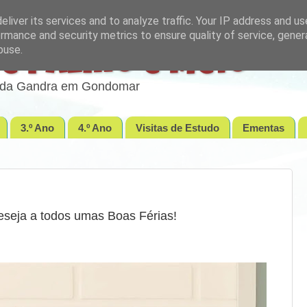
liver its services and to analyze traffic. Your IP address and u
rmance and security metrics to ensure quality of service, gene
buse.
e Palmo e Meio
lo da Gandra em Gondomar
3.º Ano
4.º Ano
Visitas de Estudo
Ementas
seja a todos umas Boas Férias!