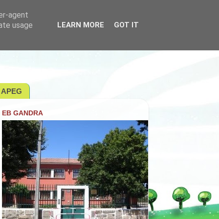
ser-agent
rate usage
LEARN MORE
GOT IT
APEG
EB GANDRA