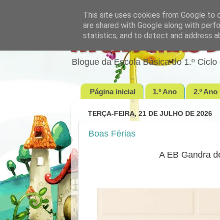
This site uses cookies from Google to de
are shared with Google along with perfo
statistics, and to detect and address a
Aventuras d
Blogue da Escola Básica do 1.º Cic
Página inicial
1.º Ano
2.º Ano
TERÇA-FEIRA, 21 DE JULHO DE 2026
Boas Férias
A EB Gandra de