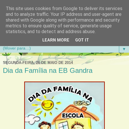
This site uses cookies from Google to deliver its services
Aventuras de Palmo e Meio
and to analyze traffic. Your IP address and user-agent are
shared with Google along with performance and security
metrics to ensure quality of service, generate usage
Blogue da Escola Básica do 1.º Ciclo da Gandra em
statistics, and to detect and address abuse.
Gondomar
LEARN MORE
GOT IT
▼
SEGUNDA-FEIRA, 26 DE MAIO DE 2014
Dia da Família na EB Gandra