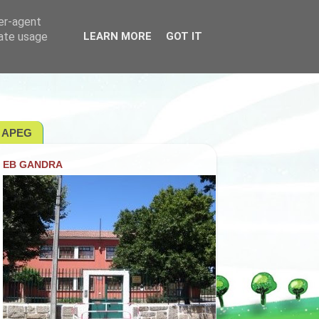
ser-agent
rate usage
LEARN MORE
GOT IT
APEG
EB GANDRA