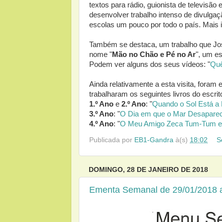
textos para rádio, guionista de televisão
desenvolver trabalho intenso de divulgaç
escolas um pouco por todo o país. Mais 
Também se destaca, um trabalho que Jo
nome "
Mão no Chão e Pé no Ar
", um es
Podem ver alguns dos seus vídeos: "
Quê
Ainda relativamente a esta visita, foram 
trabalharam os seguintes livros do escrit
1.º Ano
e
2.º Ano
: "
Quando o Sol Está a B
3.º Ano
: "
O Dia em que o Mar Desapare
4.º Ano
: "
O Meu Amigo Zeca Tum-Tum e
Publicada por
EB1-Gandra
à(s)
18:02
S
DOMINGO, 28 DE JANEIRO DE 2018
Ementa Semanal de 29/01/2018 