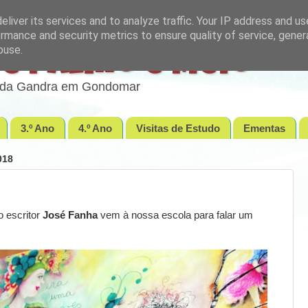
liver its services and to analyze traffic. Your IP address and u
rmance and security metrics to ensure quality of service, gene
buse.
e Palmo e Meio
lo da Gandra em Gondomar
3.º Ano
4.º Ano
Visitas de Estudo
Ementas
018
o escritor
José Fanha
vem à nossa escola para falar um