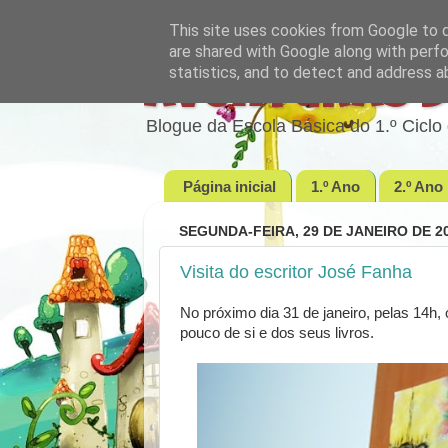
This site uses cookies from Google to de
are shared with Google along with perfo
statistics, and to detect and address a
Aventuras d
Blogue da Escola Básica do 1.º Cic
Página inicial
1.º Ano
2.º Ano
SEGUNDA-FEIRA, 29 DE JANEIRO DE 2
Visita do escritor José Fanha
No próximo dia 31 de janeiro, pelas 14h, 
pouco de si e dos seus livros.