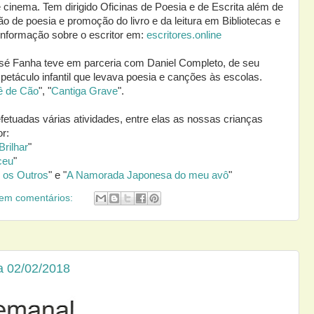
 e cinema. Tem dirigido Oficinas de Poesia e de Escrita além de
ão de poesia e promoção do livro e da leitura em Bibliotecas e
informação sobre o escritor em:
escritores.online
sé Fanha teve em parceria com Daniel Completo, de seu
petáculo infantil que levava poesia e canções às escolas.
 de Cão
", "
Cantiga Grave
".
efetuadas várias atividades, entre elas as nossas crianças
or:
rilhar
"
ceu
"
 os Outros
" e "
A Namorada Japonesa do meu avô
"
em comentários:
a 02/02/2018