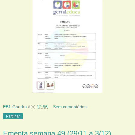
EB1-Gandra
à(s)
12:56
Sem comentários:
Partilhar
Ementa semana 49 (29/11 a 3/12)