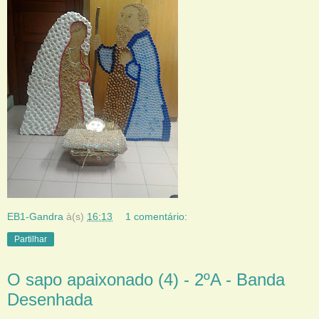
EB1-Gandra
à(s)
16:13
1 comentário:
Partilhar
O sapo apaixonado (4) - 2ºA - Banda
Desenhada