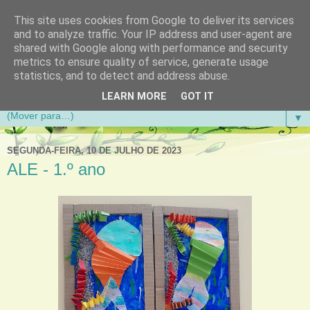
This site uses cookies from Google to deliver its services
Aventuras de Palmo e Meio
and to analyze traffic. Your IP address and user-agent are
shared with Google along with performance and security
metrics to ensure quality of service, generate usage
Blogue da Escola Básica do 1.º Ciclo da Gandra em
statistics, and to detect and address abuse.
Gondomar
LEARN MORE
GOT IT
▼
SEGUNDA-FEIRA, 10 DE JULHO DE 2023
ALE - 1.º ano