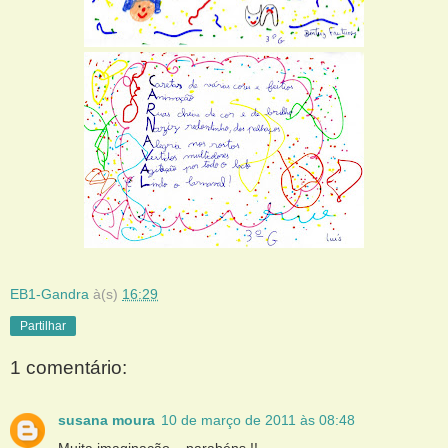
EB1-Gandra
à(s)
16:29
Partilhar
1 comentário:
susana moura
10 de março de 2011 às 08:48
Muita imaginação....parabéns.!!