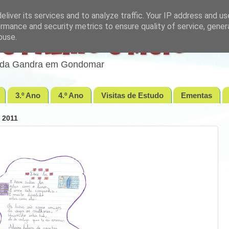
liver its services and to analyze traffic. Your IP address and u
rmance and security metrics to ensure quality of service, gene
buse.
e Palmo e Meio
lo da Gandra em Gondomar
3.º Ano
4.º Ano
Visitas de Estudo
Ementas
 2011