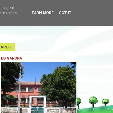
ser-agent
rate usage
LEARN MORE
GOT IT
APEG
EB GANDRA