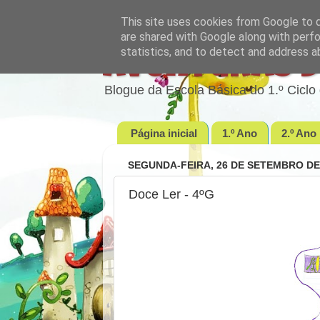
This site uses cookies from Google to de
are shared with Google along with perfo
statistics, and to detect and address a
Aventuras d
Blogue da Escola Básica do 1.º Cic
Página inicial
1.º Ano
2.º Ano
SEGUNDA-FEIRA, 26 DE SETEMBRO DE
Doce Ler - 4ºG