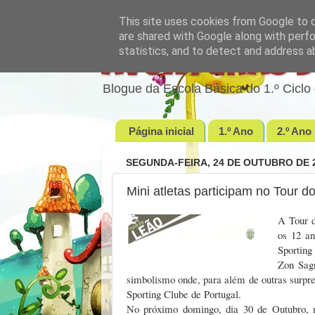
This site uses cookies from Google to de
are shared with Google along with perfo
statistics, and to detect and address a
Aventuras d
Blogue da Escola Básica do 1.º Cic
Página inicial
1.º Ano
2.º Ano
SEGUNDA-FEIRA, 24 DE OUTUBRO DE 
Mini atletas participam no Tour d
A Tour d
os 12 an
Sporting
Zon Sagr
simbolismo onde, para além de outras surpres
Sporting Clube de Portugal.
No próximo domingo, dia 30 de Outubro, 