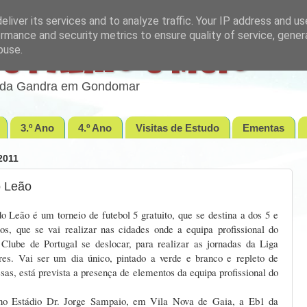
liver its services and to analyze traffic. Your IP address and u
rmance and security metrics to ensure quality of service, gene
buse.
e Palmo e Meio
lo da Gandra em Gondomar
3.º Ano
4.º Ano
Visitas de Estudo
Ementas
2011
o Leão
o Leão é um torneio de futebol 5 gratuito, que se destina a dos 5 e
os, que se vai realizar nas cidades onde a equipa profissional do
 Clube de Portugal se deslocar, para realizar as jornadas da Liga
es. Vai ser um dia único, pintado a verde e branco e repleto de
as, está prevista a presença de elementos da equipa profissional do
no Estádio Dr. Jorge Sampaio, em Vila Nova de Gaia, a Eb1 da