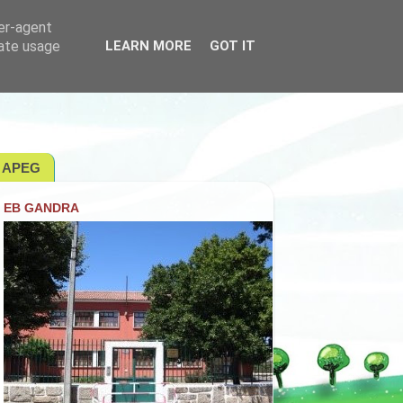
ser-agent
rate usage
LEARN MORE
GOT IT
APEG
EB GANDRA