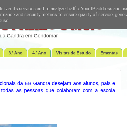
liver its services and to analyze traffic. Your IP address and u
rmance and security metrics to ensure quality of service, gene
buse.
e Palmo e Meio
lo da Gandra em Gondomar
3.º Ano
4.º Ano
Visitas de Estudo
Ementas
cionais da EB Gandra desejam aos alunos, pais e
 todas as pessoas que colaboram com a escola