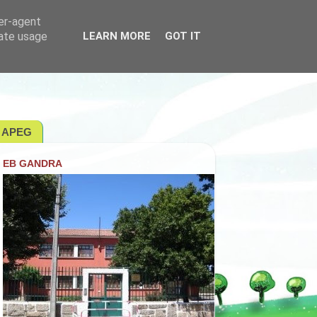
ser-agent
rate usage
LEARN MORE
GOT IT
APEG
EB GANDRA