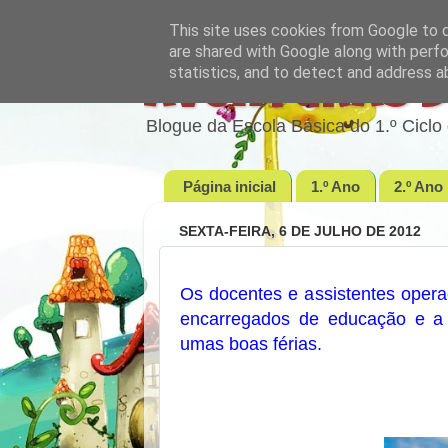
This site uses cookies from Google to de
are shared with Google along with perfo
statistics, and to detect and address a
Aventuras d
Blogue da Escola Básica do 1.º Cic
Página inicial
1.º Ano
2.º Ano
SEXTA-FEIRA, 6 DE JULHO DE 2012
Os docentes e assistentes opera
encarregados de educação e a
umas boas férias.