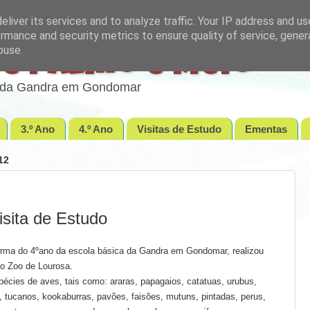
liver its services and to analyze traffic. Your IP address and u
rmance and security metrics to ensure quality of service, gene
buse.
e Palmo e Meio
lo da Gandra em Gondomar
3.º Ano
4.º Ano
Visitas de Estudo
Ementas
12
isita de Estudo
turma do 4ºano da escola básica da Gandra em Gondomar, realizou
do Zoo de Lourosa.
cies de aves, tais como: araras, papagaios, catatuas, urubus,
s, tucanos, kookaburras, pavões, faisões, mutuns, pintadas, perus,