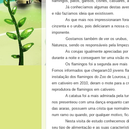
flamingos, patos, gansos, cisnes, casuares,
Já conhecíamos algumas destas aves 
e não fazíamos ideia que existissem.
As que mais nos impressionaram fora
cinzenta e o urubu, pois deliciaram a nossa 
imponente.
Gostamos também de ver os urubus, os qua
Natureza, sendo os responsáveis pela limpez
As corujas igualmente apreciadas por tod
durante a noite e conseguem ter uma visão m
Os flamingos foi a segunda ave mais 
Fomos informados que chegaram10 jovens flam
instalação dos flamingos do Zoo de Lourosa, 
em cativeiro em 2010, deram o mote para a cri
reprodutora de flamingos em cativeiro.
A catatua foi a mais admirada pela t
nos presenteou com uma dança enquanto can
das araras, possuem uma crista que normalme
num ramo ou quando, por qualquer motivo, fi
Nesta visita de estudo conhecemos di
seu tipo de alimentação e as suas característ