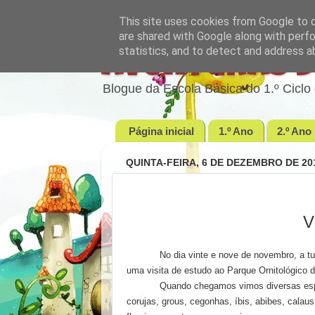
This site uses cookies from Google to de
are shared with Google along with perfo
statistics, and to detect and address a
Aventuras d
Blogue da Escola Básica do 1.º Cic
Página inicial
1.º Ano
2.º Ano
QUINTA-FEIRA, 6 DE DEZEMBRO DE 20
V
No dia vinte e nove de novembro, a 
uma visita de estudo ao Parque Ornitológico 
Quando chegamos vimos diversas espé
corujas, grous, cegonhas, íbis, abibes, calau