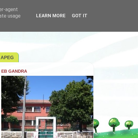
ser-agent
rate usage
LEARN MORE
GOT IT
APEG
EB GANDRA