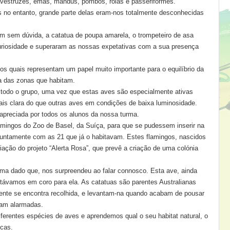
 avestruzes, emas, mandus, pombos, rolas e passeriformes.
no entanto, grande parte delas eram-nos totalmente desconhecidas
m sem dúvida, a catatua de poupa amarela, o trompeteiro de asa
curiosidade e superaram as nossas expetativas com a sua presença
is representam um papel muito importante para o equilíbrio da
a das zonas que habitam.
o o grupo, uma vez que estas aves são especialmente ativas
ais clara do que outras aves em condições de baixa luminosidade.
apreciada por todos os alunos da nossa turma.
ingos do Zoo de Basel, da Suíça, para que se pudessem inserir na
juntamente com as 21 que já o habitavam. Estes flamingos, nascidos
ação do projeto “Alerta Rosa”, que prevê a criação de uma colónia
urma dado que, nos surpreendeu ao falar connosco. Esta ave, ainda
távamos em coro para ela.
As catatuas
são parentes Australianas
nte se encontra recolhida, e levantam-na quando acabam de pousar
cam alarmadas.
ferentes espécies de aves e aprendemos qual o seu habitat natural, o
icas.