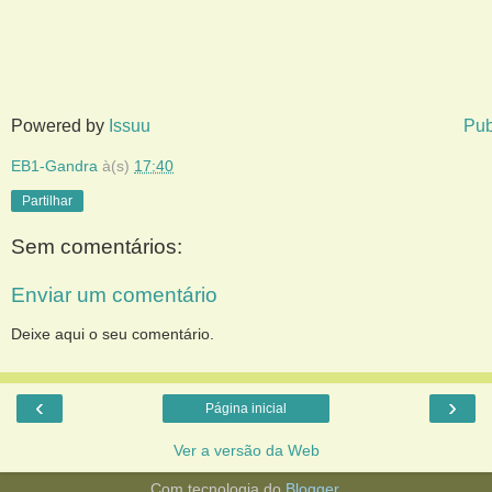
Powered by
Issuu
Pub
EB1-Gandra
à(s)
17:40
Partilhar
Sem comentários:
Enviar um comentário
Deixe aqui o seu comentário.
‹
›
Página inicial
Ver a versão da Web
Com tecnologia do
Blogger
.