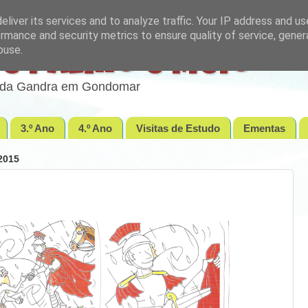
liver its services and to analyze traffic. Your IP address and u
rmance and security metrics to ensure quality of service, gene
buse.
e Palmo e Meio
lo da Gandra em Gondomar
3.º Ano
4.º Ano
Visitas de Estudo
Ementas
2015