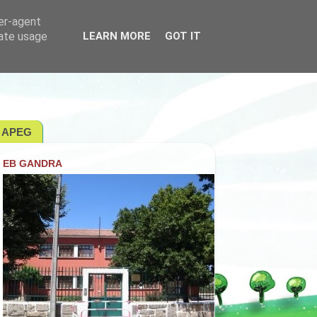
ser-agent
rate usage
LEARN MORE
GOT IT
APEG
EB GANDRA