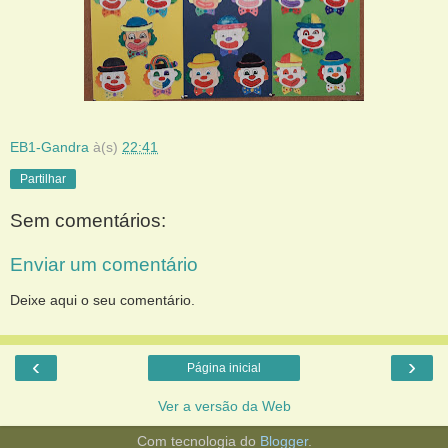
EB1-Gandra
à(s)
22:41
Partilhar
Sem comentários:
Enviar um comentário
Deixe aqui o seu comentário.
‹
›
Página inicial
Ver a versão da Web
Com tecnologia do
Blogger
.