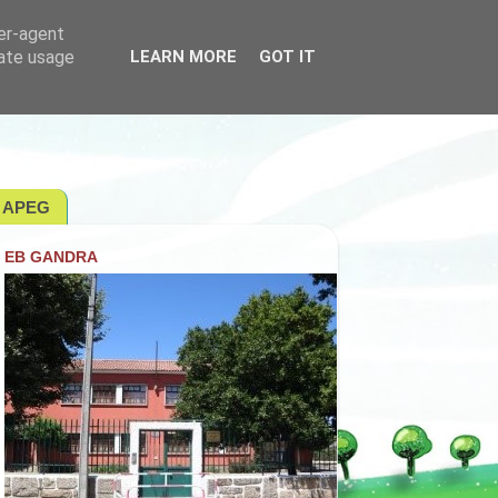
ser-agent
rate usage
LEARN MORE
GOT IT
APEG
EB GANDRA