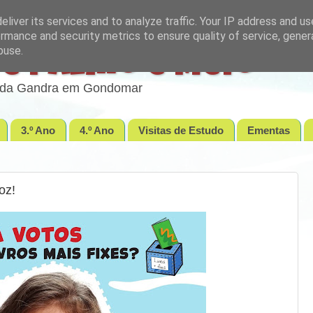
liver its services and to analyze traffic. Your IP address and u
rmance and security metrics to ensure quality of service, gene
buse.
e Palmo e Meio
lo da Gandra em Gondomar
3.º Ano
4.º Ano
Visitas de Estudo
Ementas
oz!