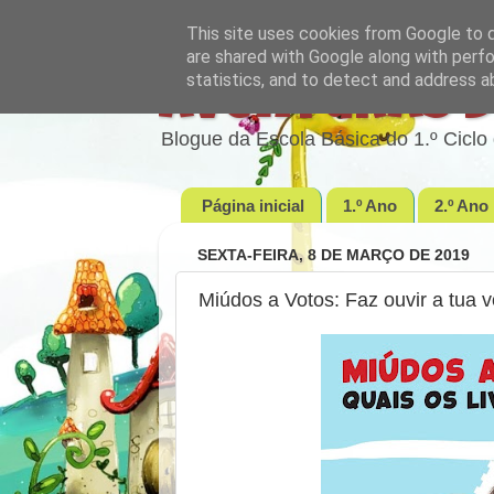
This site uses cookies from Google to de
are shared with Google along with perfo
statistics, and to detect and address a
Aventuras d
Blogue da Escola Básica do 1.º Cic
Página inicial
1.º Ano
2.º Ano
SEXTA-FEIRA, 8 DE MARÇO DE 2019
Miúdos a Votos: Faz ouvir a tua v