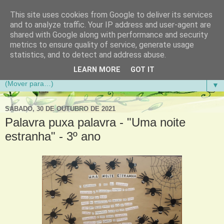
This site uses cookies from Google to deliver its services
Aventuras de Palmo e Meio
and to analyze traffic. Your IP address and user-agent are
shared with Google along with performance and security
metrics to ensure quality of service, generate usage
Blogue da Escola Básica do 1.º Ciclo da Gandra em
statistics, and to detect and address abuse.
Gondomar
LEARN MORE
GOT IT
▼
SÁBADO, 30 DE OUTUBRO DE 2021
Palavra puxa palavra - "Uma noite
estranha" - 3º ano