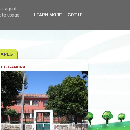
ser-agent
rate usage
LEARN MORE
GOT IT
APEG
EB GANDRA