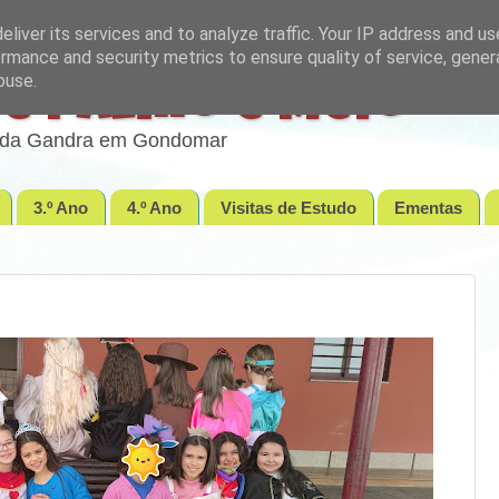
liver its services and to analyze traffic. Your IP address and u
rmance and security metrics to ensure quality of service, gene
buse.
e Palmo e Meio
lo da Gandra em Gondomar
3.º Ano
4.º Ano
Visitas de Estudo
Ementas