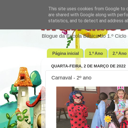
This site uses cookies from Google to de
are shared with Google along with perfo
statistics, and to detect and address a
Aventuras d
Blogue da Escola Básica do 1.º Cic
Página inicial
1.º Ano
2.º Ano
QUARTA-FEIRA, 2 DE MARÇO DE 2022
Carnaval - 2º ano