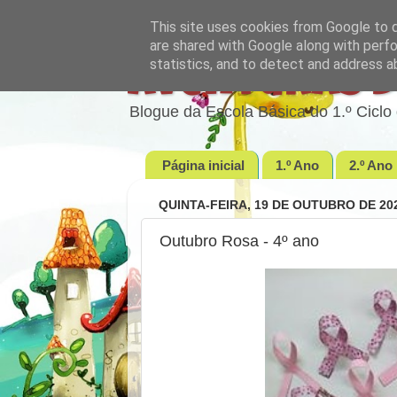
This site uses cookies from Google to de
are shared with Google along with perfo
statistics, and to detect and address a
Aventuras d
Blogue da Escola Básica do 1.º Cic
Página inicial
1.º Ano
2.º Ano
QUINTA-FEIRA, 19 DE OUTUBRO DE 20
Outubro Rosa - 4º ano