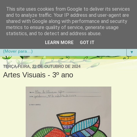
This site uses cookies from Google to deliver its services
Aventuras de Palmo e Meio
and to analyze traffic. Your IP address and user-agent are
shared with Google along with performance and security
metrics to ensure quality of service, generate usage
Blogue da Escola Básica do 1.º Ciclo da Gandra em
statistics, and to detect and address abuse.
Gondomar
LEARN MORE
GOT IT
▼
TERÇA-FEIRA, 22 DE OUTUBRO DE 2024
Artes Visuais - 3º ano