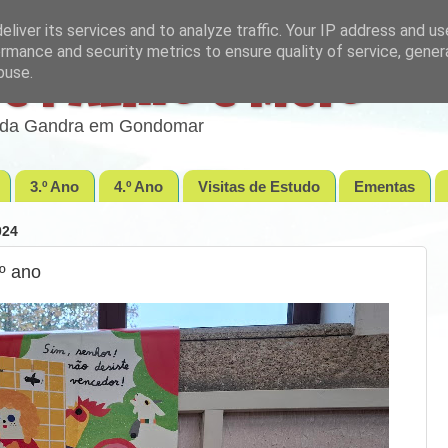
liver its services and to analyze traffic. Your IP address and u
rmance and security metrics to ensure quality of service, gene
buse.
e Palmo e Meio
lo da Gandra em Gondomar
3.º Ano
4.º Ano
Visitas de Estudo
Ementas
024
º ano