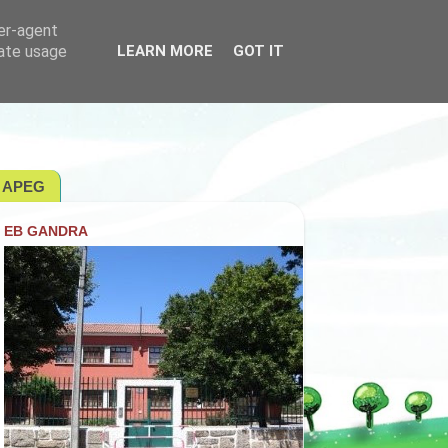
ser-agent
rate usage
LEARN MORE
GOT IT
APEG
EB GANDRA