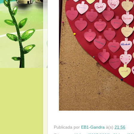
Publicada por
EB1-Gandra
à(s)
21:56