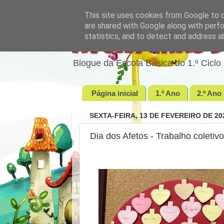
This site uses cookies from Google to de
are shared with Google along with perfo
statistics, and to detect and address a
Aventuras d
Blogue da Escola Básica do 1.º Cic
Página inicial
1.º Ano
2.º Ano
SEXTA-FEIRA, 13 DE FEVEREIRO DE 20
Dia dos Afetos - Trabalho coleti