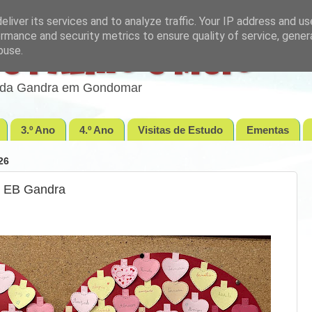
liver its services and to analyze traffic. Your IP address and u
rmance and security metrics to ensure quality of service, gene
buse.
e Palmo e Meio
lo da Gandra em Gondomar
3.º Ano
4.º Ano
Visitas de Estudo
Ementas
26
vo EB Gandra