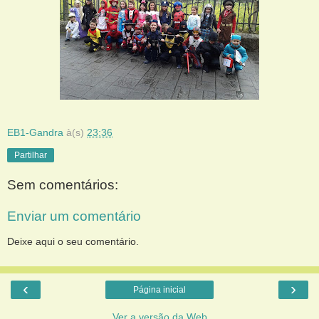
EB1-Gandra
à(s)
23:36
Partilhar
Sem comentários:
Enviar um comentário
Deixe aqui o seu comentário.
‹
›
Página inicial
Ver a versão da Web