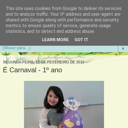
This site uses cookies from Google to deliver its services
Aventuras de Palmo e Meio
and to analyze traffic. Your IP address and user-agent are
shared with Google along with performance and security
metrics to ensure quality of service, generate usage
Blogue da Escola Básica do 1.º Ciclo da Gandra em
statistics, and to detect and address abuse.
Gondomar
LEARN MORE
GOT IT
▼
SEGUNDA-FEIRA, 12 DE FEVEREIRO DE 2018
É Carnaval - 1º ano