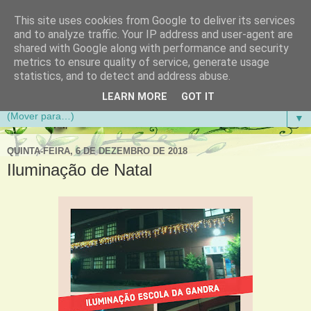
This site uses cookies from Google to deliver its services
Aventuras de Palmo e Meio
and to analyze traffic. Your IP address and user-agent are
shared with Google along with performance and security
metrics to ensure quality of service, generate usage
Blogue da Escola Básica do 1.º Ciclo da Gandra em
statistics, and to detect and address abuse.
Gondomar
LEARN MORE
GOT IT
▼
QUINTA-FEIRA, 6 DE DEZEMBRO DE 2018
Iluminação de Natal