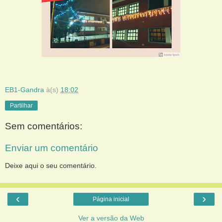
EB1-Gandra
à(s)
18:02
Partilhar
Sem comentários:
Enviar um comentário
Deixe aqui o seu comentário.
‹
›
Página inicial
Ver a versão da Web