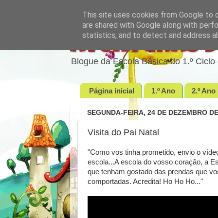
This site uses cookies from Google to de
are shared with Google along with perfo
statistics, and to detect and address a
Aventuras d
Blogue da Escola Básica do 1.º Cic
Página inicial
1.º Ano
2.º Ano
SEGUNDA-FEIRA, 24 DE DEZEMBRO DE
Visita do Pai Natal
"Como vos tinha prometido, envio o víde
escola...A escola do vosso coração, a
que tenham gostado das prendas que vos
comportadas. Acredita! Ho Ho Ho..."