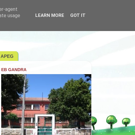
ser-agent
rate usage
LEARN MORE
GOT IT
APEG
EB GANDRA