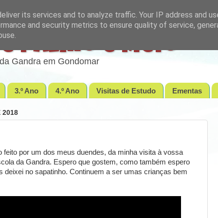
liver its services and to analyze traffic. Your IP address and u
rmance and security metrics to ensure quality of service, gene
buse.
e Palmo e Meio
lo da Gandra em Gondomar
3.º Ano
4.º Ano
Visitas de Estudo
Ementas
 2018
o feito por um dos meus duendes, da minha visita à vossa
 Escola da Gandra. Espero que gostem, como também espero
 deixei no sapatinho. Continuem a ser umas crianças bem