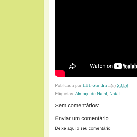
Publicada por
EB1-Gandra
à(s)
23:59
Etiquetas:
Almoço de Natal
,
Natal
Sem comentários:
Enviar um comentário
Deixe aqui o seu comentário.