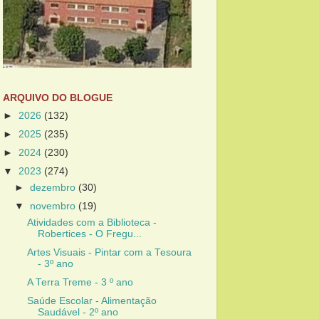
ARQUIVO DO BLOGUE
►
2026
(132)
►
2025
(235)
►
2024
(230)
▼
2023
(274)
►
dezembro
(30)
▼
novembro
(19)
Atividades com a Biblioteca -
Robertices - O Fregu...
Artes Visuais - Pintar com a Tesoura
- 3º ano
A Terra Treme - 3 º ano
Saúde Escolar - Alimentação
Saudável - 2º ano