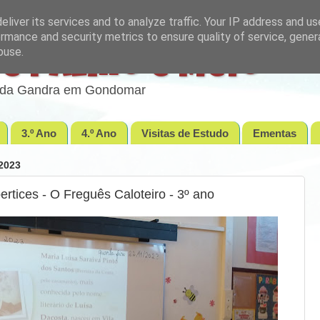
liver its services and to analyze traffic. Your IP address and u
rmance and security metrics to ensure quality of service, gene
buse.
e Palmo e Meio
lo da Gandra em Gondomar
3.º Ano
4.º Ano
Visitas de Estudo
Ementas
2023
ertices - O Freguês Caloteiro - 3º ano