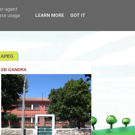
ser-agent
rate usage
LEARN MORE
GOT IT
APEG
EB GANDRA