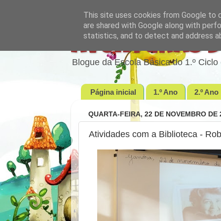
This site uses cookies from Google to de
are shared with Google along with perfo
statistics, and to detect and address a
Aventuras d
Blogue da Escola Básica do 1.º Cic
Página inicial
1.º Ano
2.º Ano
QUARTA-FEIRA, 22 DE NOVEMBRO DE 
Atividades com a Biblioteca - Rob