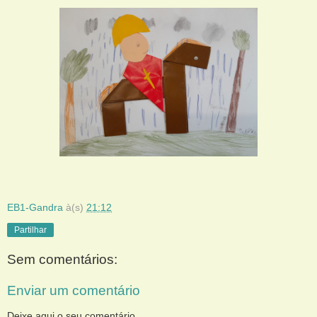
EB1-Gandra
à(s)
21:12
Partilhar
Sem comentários:
Enviar um comentário
Deixe aqui o seu comentário.