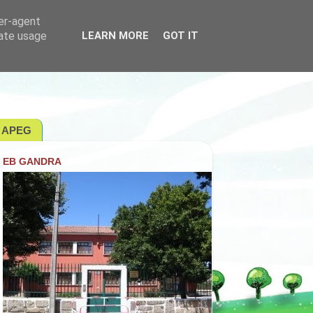
ser-agent
rate usage
LEARN MORE
GOT IT
APEG
EB GANDRA