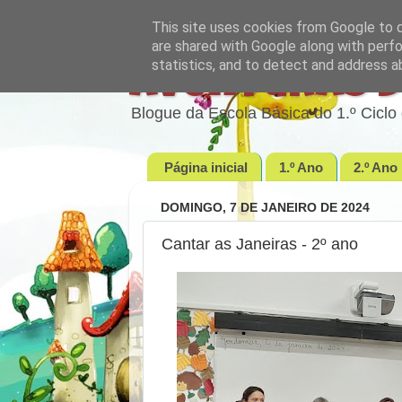
This site uses cookies from Google to de
are shared with Google along with perfo
statistics, and to detect and address a
Aventuras d
Blogue da Escola Básica do 1.º Cic
Página inicial
1.º Ano
2.º Ano
DOMINGO, 7 DE JANEIRO DE 2024
Cantar as Janeiras - 2º ano