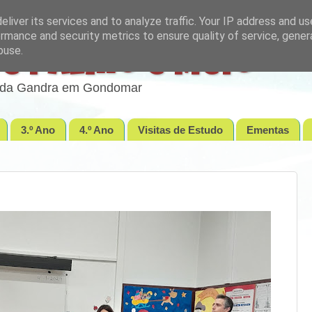
liver its services and to analyze traffic. Your IP address and u
rmance and security metrics to ensure quality of service, gene
buse.
e Palmo e Meio
lo da Gandra em Gondomar
3.º Ano
4.º Ano
Visitas de Estudo
Ementas