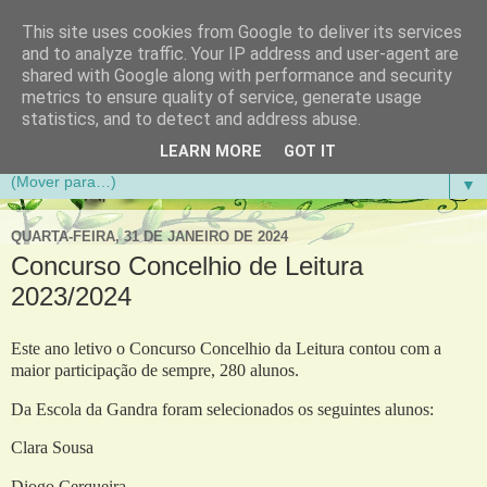
This site uses cookies from Google to deliver its services
Aventuras de Palmo e Meio
and to analyze traffic. Your IP address and user-agent are
shared with Google along with performance and security
metrics to ensure quality of service, generate usage
Blogue da Escola Básica do 1.º Ciclo da Gandra em
statistics, and to detect and address abuse.
Gondomar
LEARN MORE
GOT IT
▼
QUARTA-FEIRA, 31 DE JANEIRO DE 2024
Concurso Concelhio de Leitura
2023/2024
Este ano letivo o Concurso Concelhio da Leitura contou com a
maior participação de sempre, 280 alunos.
Da Escola da Gandra foram selecionados os seguintes alunos:
Clara Sousa
Diogo Cerqueira