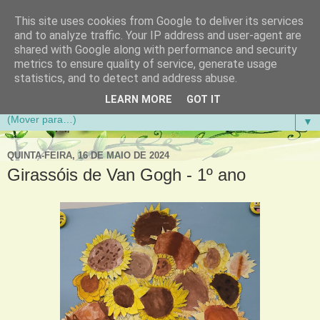
This site uses cookies from Google to deliver its services
Aventuras de Palmo e Meio
and to analyze traffic. Your IP address and user-agent are
shared with Google along with performance and security
metrics to ensure quality of service, generate usage
Blogue da Escola Básica do 1.º Ciclo da Gandra em
statistics, and to detect and address abuse.
Gondomar
LEARN MORE
GOT IT
▼
QUINTA-FEIRA, 16 DE MAIO DE 2024
Girassóis de Van Gogh - 1º ano