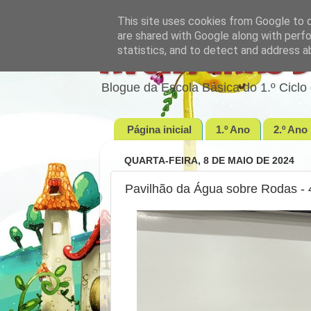
This site uses cookies from Google to de
are shared with Google along with perfo
statistics, and to detect and address a
Aventuras d
Blogue da Escola Básica do 1.º Cic
Página inicial
1.º Ano
2.º Ano
QUARTA-FEIRA, 8 DE MAIO DE 2024
Pavilhão da Água sobre Rodas - 