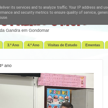
liver its services and to analyze traffic. Your IP address and u
rmance and security metrics to ensure quality of service, gene
buse.
e Palmo e Meio
lo da Gandra em Gondomar
3.º Ano
4.º Ano
Visitas de Estudo
Ementas
4º ano