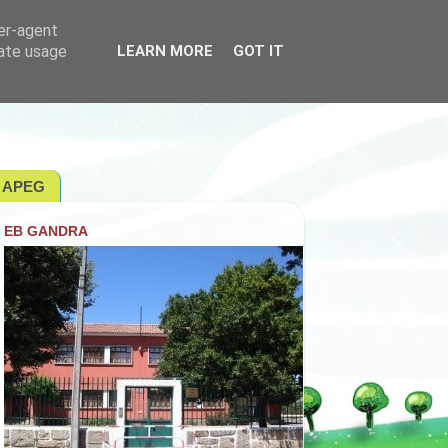
ser-agent
rate usage
LEARN MORE
GOT IT
APEG
EB GANDRA