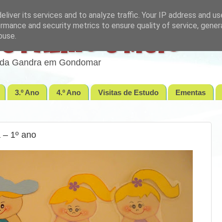
liver its services and to analyze traffic. Your IP address and u
rmance and security metrics to ensure quality of service, gene
buse.
e Palmo e Meio
lo da Gandra em Gondomar
3.º Ano
4.º Ano
Visitas de Estudo
Ementas
 – 1º ano