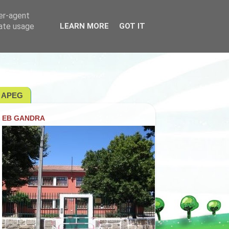
ser-agent
rate usage
LEARN MORE
GOT IT
APEG
EB GANDRA