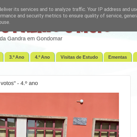
liver its services and to analyze traffic. Your IP address and u
rmance and security metrics to ensure quality of service, gene
buse.
e Palmo e Meio
lo da Gandra em Gondomar
3.º Ano
4.º Ano
Visitas de Estudo
Ementas
votos" - 4.º ano