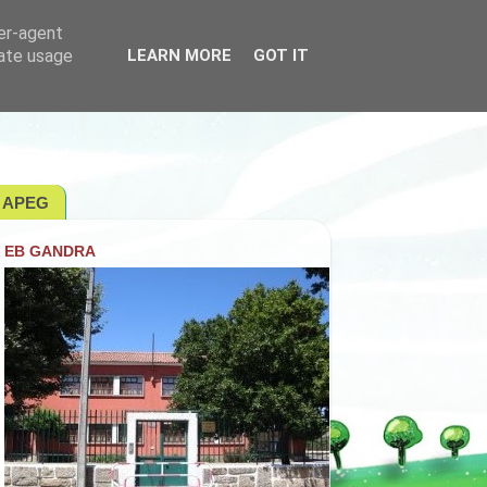
ser-agent
rate usage
LEARN MORE
GOT IT
APEG
EB GANDRA