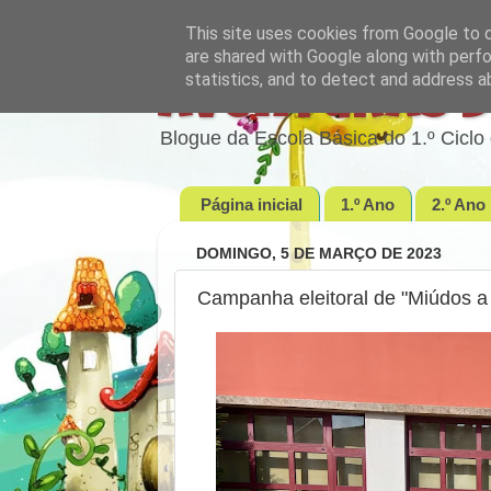
This site uses cookies from Google to de
are shared with Google along with perfo
statistics, and to detect and address a
Aventuras d
Blogue da Escola Básica do 1.º Cic
Página inicial
1.º Ano
2.º Ano
DOMINGO, 5 DE MARÇO DE 2023
Campanha eleitoral de "Miúdos a 