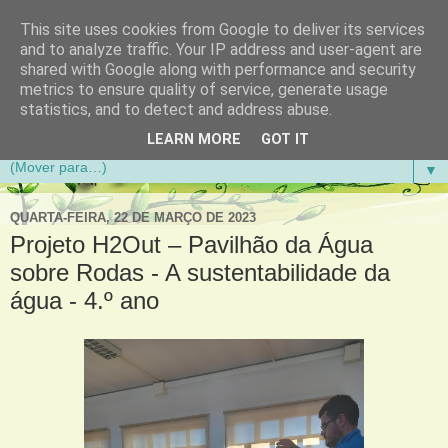
This site uses cookies from Google to deliver its services
Aventuras de Palmo e Meio
and to analyze traffic. Your IP address and user-agent are
shared with Google along with performance and security
metrics to ensure quality of service, generate usage
Blogue da Escola Básica do 1.º Ciclo da Gandra em
statistics, and to detect and address abuse.
Gondomar
LEARN MORE
GOT IT
▼
QUARTA-FEIRA, 22 DE MARÇO DE 2023
Projeto H2Out – Pavilhão da Água
sobre Rodas - A sustentabilidade da
água - 4.º ano