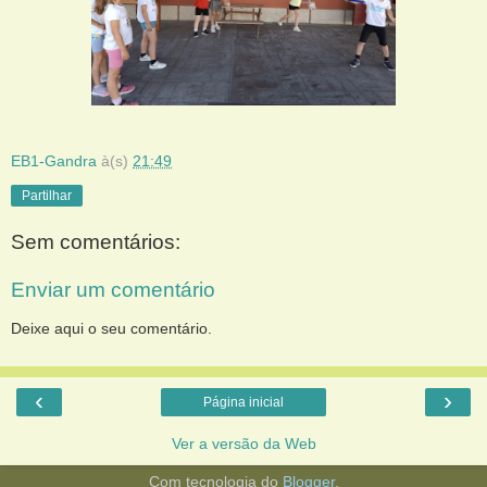
EB1-Gandra
à(s)
21:49
Partilhar
Sem comentários:
Enviar um comentário
Deixe aqui o seu comentário.
‹
›
Página inicial
Ver a versão da Web
Com tecnologia do
Blogger
.