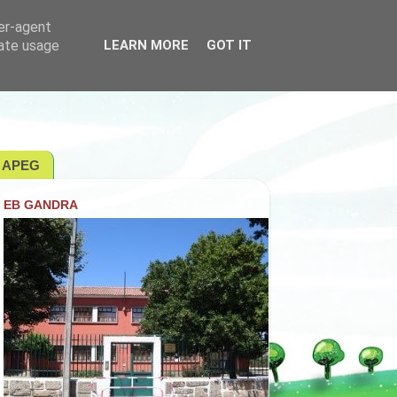
ser-agent
rate usage
LEARN MORE
GOT IT
APEG
EB GANDRA