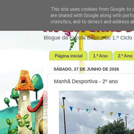
This site uses cookies from Google to de
are shared with Google along with perfo
statistics, and to detect and address a
Aventuras d
Blogue da Escola Básica do 1.º Cic
Página inicial
1.º Ano
2.º Ano
SÁBADO, 27 DE JUNHO DE 2026
Manhã Desportiva - 2º ano