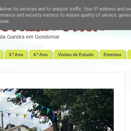
liver its services and to analyze traffic. Your IP address and u
rmance and security metrics to ensure quality of service, gene
buse.
e Palmo e Meio
lo da Gandra em Gondomar
3.º Ano
4.º Ano
Visitas de Estudo
Ementas