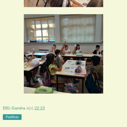
EB1-Gandra
à(s)
22:23
Partilhar