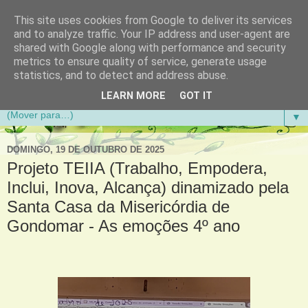
This site uses cookies from Google to deliver its services
Aventuras de Palmo e Meio
and to analyze traffic. Your IP address and user-agent are
shared with Google along with performance and security
metrics to ensure quality of service, generate usage
Blogue da Escola Básica do 1.º Ciclo da Gandra em
statistics, and to detect and address abuse.
Gondomar
LEARN MORE
GOT IT
▼
DOMINGO, 19 DE OUTUBRO DE 2025
Projeto TEIIA (Trabalho, Empodera,
Inclui, Inova, Alcança) dinamizado pela
Santa Casa da Misericórdia de
Gondomar - As emoções 4º ano